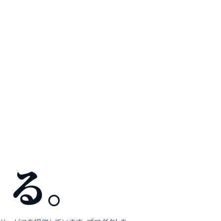
、
くる。